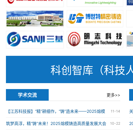
科创智库（科技
学术交流
更多>>
【江苏科技报】“精”耕细作，“铸”造未来——2025熔模
11-14
铸造高质量发展大会在南京举办
筑梦高淳，精“铸”未来！2025熔模铸造高质量发展大会
10-22