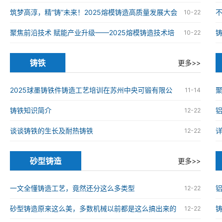
铸造高质量发展大会在南京举办
筑梦高淳，精“铸”未来！2025熔模铸造高质量发展大会
10-22
在南京高淳成功举办
聚焦前沿技术 赋能产业升级——2025熔模铸造技术培
10-22
训班在南京高淳成功举办
铸铁
更多>>
2025球墨铸铁件铸造工艺培训在苏州中央可锻有限公
11-14
司成功举办
铸铁知识简介
12-22
谈谈铸铁的生长及耐热铸铁
12-22
砂型铸造
更多>>
一文全懂铸造工艺，竟然还分这么多类型
12-22
砂型铸造原来这么美，多数机械以前都是这么搞出来的
12-22