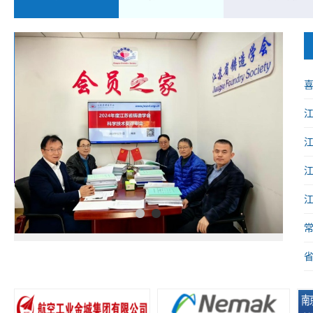
喜
械
1
2