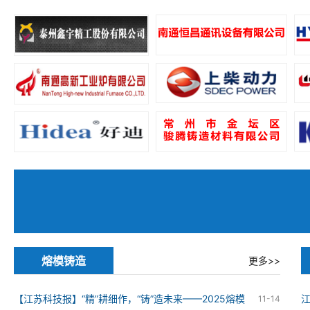
熔模铸造
更多>>
【江苏科技报】“精”耕细作，“铸”造未来——2025熔模
11-14