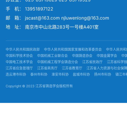
手 机： 13951897122
邮 箱： jscast@163.com njluwenlong@163.com
地 址： 南京市中山北路283号一号楼A401室
中华人民共和国民政部
中华人民共和国国家发展和改革委员会
中华人民共和
中国科学技术协会
中国机械工业联合会
中国铸造协会
中国金属学会
中
中国电工技术学会
中国机械工程学会铸造分会
江苏省民政厅
江苏省科学
江苏省应急管理厅
江苏省商务厅
江苏省教育厅
江苏省人力资源与社会保
连云港市科协
泰州市科协
淮安市科协
盐城市科协
扬州市科协
镇江市
Copyright © 2023 江苏省铸造学会版权所有