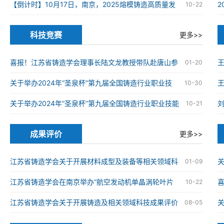
在南京高淳成功举办
【倒计时】10月17日，南京，2025熔模铸造高质量发
10-22
展大会
科技竞赛
更多>>
喜报！江苏省铸造学会理事长陆文龙教授带队赴唐山参
01-20
加第九届全国铸造行业职业技能竞赛并获奖
关于举办2024年“圣泉杯”第九届全国铸造行业职业技
王
10-30
能竞赛的通知
关于举办2024年“圣泉杯”第九届全国铸造行业职业技能
10-21
竞赛的通知
成果评价
更多>>
江苏省铸造学会关于开展材料成型及装备等相关领域科
关
01-09
技成果评价工作的通知
江苏省铸造学会在南京举办“航空发动机单晶涡轮叶片
喜
10-22
仿生结构设计与精准制造技术”科技成果评价会
械
江苏省铸造学会关于开展铸造及相关领域科技成果评价
08-05
工作的通知