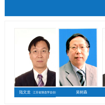
陆文龙
熊守美
吴树森
江苏省铸造学会创始人