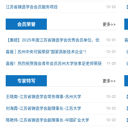
江苏省铸造学会会员服务项目
12-22
会员荣誉
更多>>
【重磅】2025年度江苏省铸造学会优秀会员单位、优
12-31
秀科技工作者、优秀青年科技工作者获奖名单
喜报 | 苏州中央可锻荣获“国家高新技术企业”！
12-31
火
喜报！热烈祝贺我会青年会员苏州大学张孝足老师荣获
11-25
2025年度资源循环利用领域优秀博士学位论文
火
专家特写
更多>>
王晓南-江苏省铸造学会常务理事-苏州大学
12-22
刘海霞-江苏省铸造学会副理事长-江苏大学
12-22
隋艳伟-江苏省铸造学会副理事长-中国矿业大学
12-22