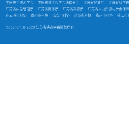
中国电工技术学会
中国机械工程学会铸造分会
江苏省民政厅
江苏省科学
江苏省应急管理厅
江苏省商务厅
江苏省教育厅
江苏省人力资源与社会保
连云港市科协
泰州市科协
淮安市科协
盐城市科协
扬州市科协
镇江市
Copyright © 2023 江苏省铸造学会版权所有