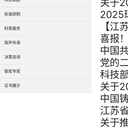
关于2
举办
工程工
202
标准研制
的公
【江苏
公司
科普服务
喜报！
模铸
政声传递
中国
械工业
决策咨询
党的
智库专家
科技部
关于2
证书展示
技创
中国
公示
江苏
专家
关于
片仿