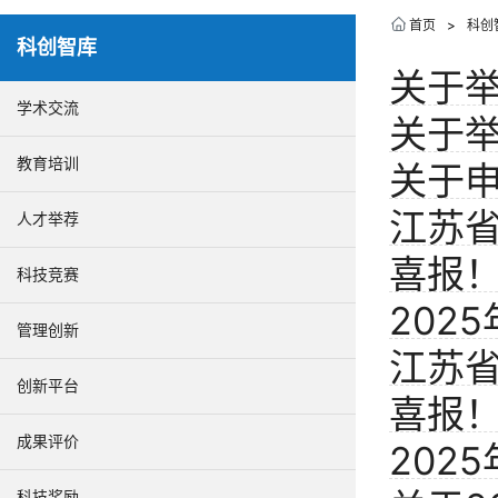
首页
>
科创
科创智库
关于举
学术交流
关于举
的通
教育培训
关于申
的通
江苏
人才举荐
喜报
科技竞赛
科技
202
工程
管理创新
江苏省
举办
工程工
创新平台
喜报
行）
成果评价
202
工程
科技奖励