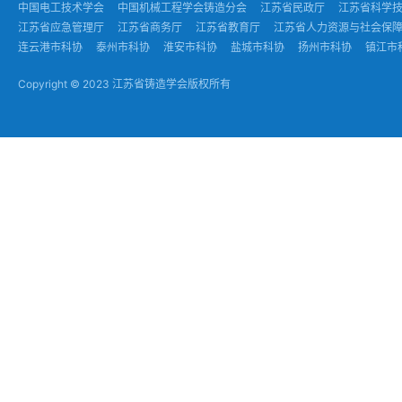
中国电工技术学会
中国机械工程学会铸造分会
江苏省民政厅
江苏省科学
江苏省应急管理厅
江苏省商务厅
江苏省教育厅
江苏省人力资源与社会保
连云港市科协
泰州市科协
淮安市科协
盐城市科协
扬州市科协
镇江市
Copyright © 2023 江苏省铸造学会版权所有