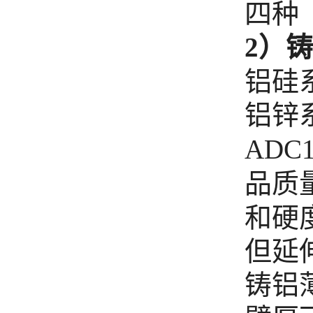
四种
2）
铝硅
铝锌系
ADC1
品质
和硬
但延
铸铝