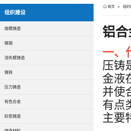
首页
>
组织
组织建设
铝合
熔模铸造
铸钢
一、
消失模铸造
压铸
铸铁
金液
压力铸造
并使
有点
有色合金
主要
砂型铸造
铸造材料