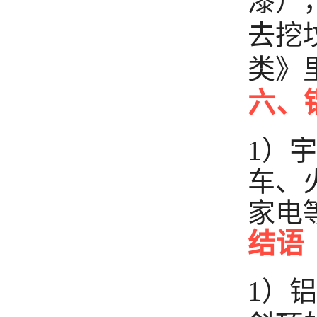
漆）
去挖
类》
六、
1）
车、
家电
结语
1）