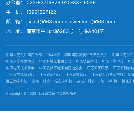
办公室： 025-83719829 025-83719529
手 机： 13951897122
邮 箱： jscast@163.com njluwenlong@163.com
地 址： 南京市中山北路283号一号楼A401室
中华人民共和国民政部
中华人民共和国国家发展和改革委员会
中华人民共和
中国科学技术协会
中国机械工业联合会
中国铸造协会
中国金属学会
中
中国电工技术学会
中国机械工程学会铸造分会
江苏省民政厅
江苏省科学
江苏省应急管理厅
江苏省商务厅
江苏省教育厅
江苏省人力资源与社会保
连云港市科协
泰州市科协
淮安市科协
盐城市科协
扬州市科协
镇江市
Copyright © 2023 江苏省铸造学会版权所有