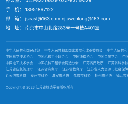
办公室： 025-83719829 025-83719529
手 机： 13951897122
邮 箱： jscast@163.com njluwenlong@163.com
地 址： 南京市中山北路283号一号楼A401室
中华人民共和国民政部
中华人民共和国国家发展和改革委员会
中华人民共和
中国科学技术协会
中国机械工业联合会
中国铸造协会
中国金属学会
中
中国电工技术学会
中国机械工程学会铸造分会
江苏省民政厅
江苏省科学
江苏省应急管理厅
江苏省商务厅
江苏省教育厅
江苏省人力资源与社会保
连云港市科协
泰州市科协
淮安市科协
盐城市科协
扬州市科协
镇江市
Copyright © 2023 江苏省铸造学会版权所有