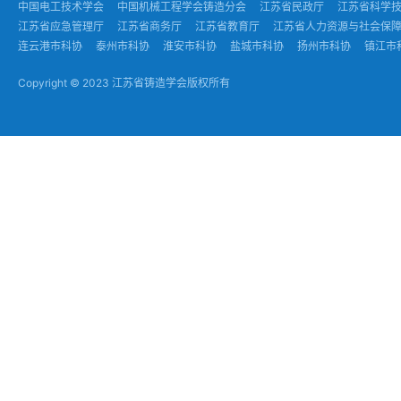
中国电工技术学会
中国机械工程学会铸造分会
江苏省民政厅
江苏省科学
江苏省应急管理厅
江苏省商务厅
江苏省教育厅
江苏省人力资源与社会保
连云港市科协
泰州市科协
淮安市科协
盐城市科协
扬州市科协
镇江市
Copyright © 2023 江苏省铸造学会版权所有