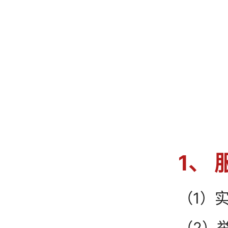
1、
（1）
（2）