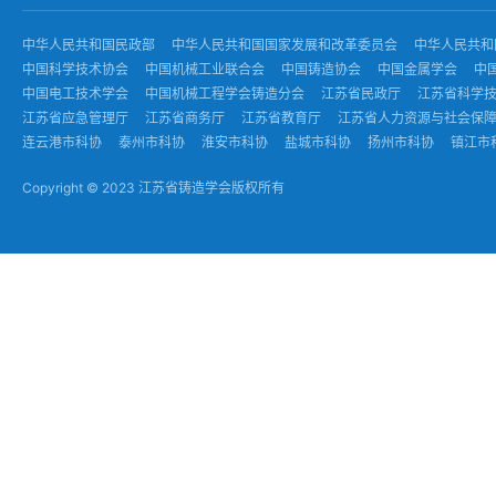
中华人民共和国民政部
中华人民共和国国家发展和改革委员会
中华人民共和
中国科学技术协会
中国机械工业联合会
中国铸造协会
中国金属学会
中
中国电工技术学会
中国机械工程学会铸造分会
江苏省民政厅
江苏省科学
江苏省应急管理厅
江苏省商务厅
江苏省教育厅
江苏省人力资源与社会保
连云港市科协
泰州市科协
淮安市科协
盐城市科协
扬州市科协
镇江市
Copyright © 2023 江苏省铸造学会版权所有