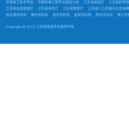
中国电工技术学会
中国机械工程学会铸造分会
江苏省民政厅
江苏省科学
江苏省应急管理厅
江苏省商务厅
江苏省教育厅
江苏省人力资源与社会保
连云港市科协
泰州市科协
淮安市科协
盐城市科协
扬州市科协
镇江市
Copyright © 2023 江苏省铸造学会版权所有