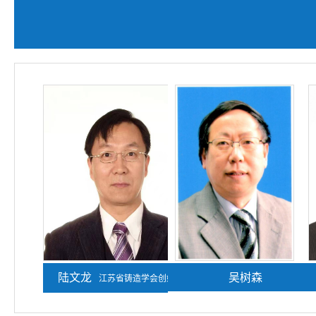
陆文龙
熊守美
吴树森
江苏省铸造学会创始人