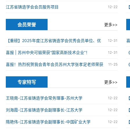
江苏省铸造学会会员服务项目
12-22
会员荣誉
更多>>
【重磅】2025年度江苏省铸造学会优秀会员单位、优
12-31
秀科技工作者、优秀青年科技工作者获奖名单
喜报 | 苏州中央可锻荣获“国家高新技术企业”！
12-31
火
喜报！热烈祝贺我会青年会员苏州大学张孝足老师荣获
11-25
2025年度资源循环利用领域优秀博士学位论文
火
专家特写
更多>>
王晓南-江苏省铸造学会常务理事-苏州大学
12-22
刘海霞-江苏省铸造学会副理事长-江苏大学
12-22
隋艳伟-江苏省铸造学会副理事长-中国矿业大学
12-22