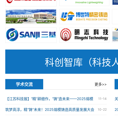
科创智库（科技
学术交流
更多>>
【江苏科技报】“精”耕细作，“铸”造未来——2025熔模
11-14
铸造高质量发展大会在南京举办
筑梦高淳，精“铸”未来！2025熔模铸造高质量发展大会
10-22