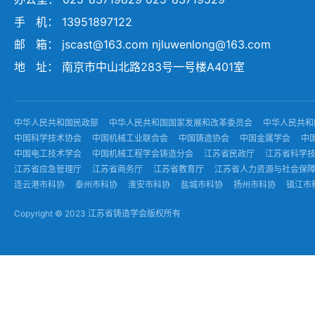
手 机： 13951897122
邮 箱： jscast@163.com njluwenlong@163.com
地 址： 南京市中山北路283号一号楼A401室
中华人民共和国民政部
中华人民共和国国家发展和改革委员会
中华人民共和
中国科学技术协会
中国机械工业联合会
中国铸造协会
中国金属学会
中
中国电工技术学会
中国机械工程学会铸造分会
江苏省民政厅
江苏省科学
江苏省应急管理厅
江苏省商务厅
江苏省教育厅
江苏省人力资源与社会保
连云港市科协
泰州市科协
淮安市科协
盐城市科协
扬州市科协
镇江市
Copyright © 2023 江苏省铸造学会版权所有