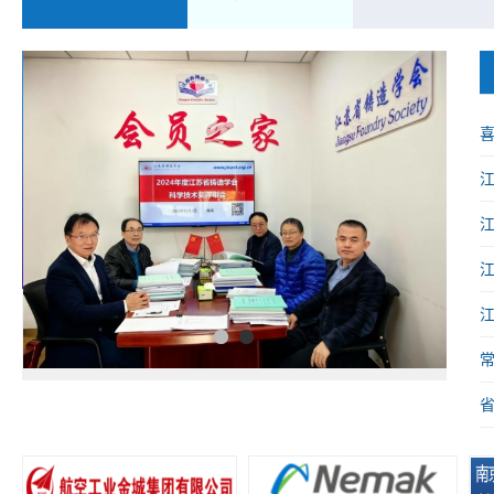
喜
械
1
2