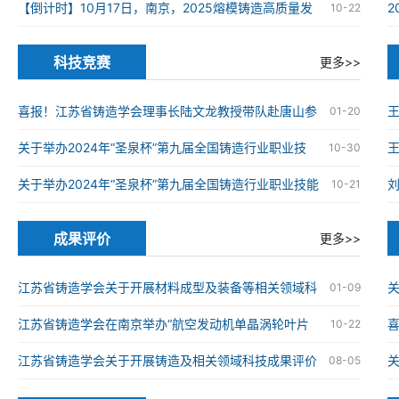
在南京高淳成功举办
【倒计时】10月17日，南京，2025熔模铸造高质量发
10-22
展大会
科技竞赛
更多>>
喜报！江苏省铸造学会理事长陆文龙教授带队赴唐山参
01-20
加第九届全国铸造行业职业技能竞赛并获奖
关于举办2024年“圣泉杯”第九届全国铸造行业职业技
王
10-30
能竞赛的通知
关于举办2024年“圣泉杯”第九届全国铸造行业职业技能
10-21
竞赛的通知
成果评价
更多>>
江苏省铸造学会关于开展材料成型及装备等相关领域科
关
01-09
技成果评价工作的通知
江苏省铸造学会在南京举办“航空发动机单晶涡轮叶片
喜
10-22
仿生结构设计与精准制造技术”科技成果评价会
械
江苏省铸造学会关于开展铸造及相关领域科技成果评价
08-05
工作的通知