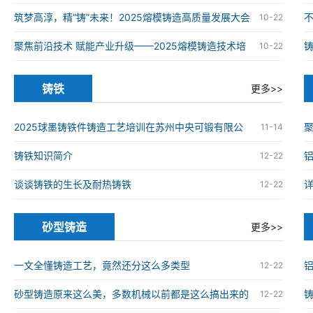
铸造高质量发展大会在南京举办
筑梦高淳，精“铸”未来！2025熔模铸造高质量发展大会
10-22
在南京高淳成功举办
聚焦前沿技术 赋能产业升级——2025熔模铸造技术培
10-22
训班在南京高淳成功举办
铸铁
更多>>
2025球墨铸铁件铸造工艺培训在苏州中央可锻有限公
11-14
司成功举办
铸铁知识简介
12-22
谈谈铸铁的生长及耐热铸铁
12-22
砂型铸造
更多>>
一文全懂铸造工艺，竟然还分这么多类型
12-22
砂型铸造原来这么美，多数机械以前都是这么搞出来的
12-22