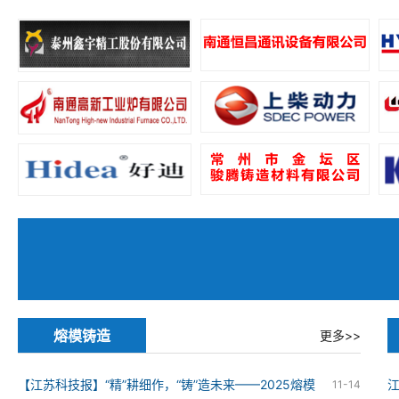
熔模铸造
更多>>
【江苏科技报】“精”耕细作，“铸”造未来——2025熔模
11-14