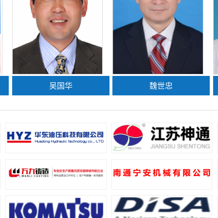
吴国华
魏世忠