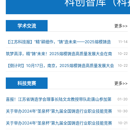
科创智库（科
学术交流
更多>>
【江苏科技报】“精”耕细作，“铸”造未来——2025熔模铸造
11-14
高质量发展大会在南京举办
筑梦高淳，精“铸”未来！2025熔模铸造高质量发展大会在南
10-22
京高淳成功举办
【倒计时】10月17日，南京，2025熔模铸造高质量发展大会
10-22
科技竞赛
更多>>
喜报！江苏省铸造学会理事长陆文龙教授带队赴唐山参加第
01-20
九届全国铸造行业职业技能竞赛并获奖
关于举办2024年“圣泉杯”第九届全国铸造行业职业技能竞赛
10-30
的通知
关于举办2024年“圣泉杯”第九届全国铸造行业职业技能竞赛
10-21