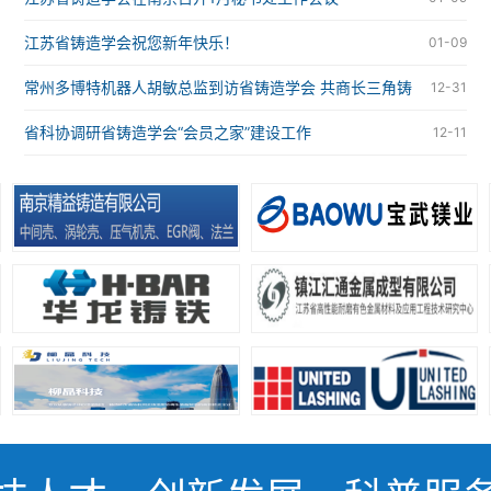
江苏省铸造学会祝您新年快乐！
01-09
常州多博特机器人胡敏总监到访省铸造学会 共商长三角铸
12-31
造智能化合作大计
省科协调研省铸造学会“会员之家”建设工作
12-11