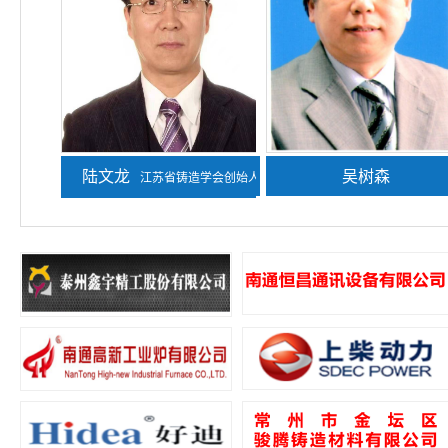
陆文龙
熊守美
吴树森
江苏省铸造学会创始人