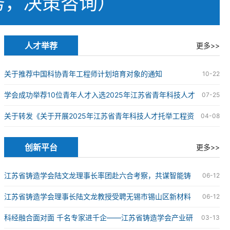
务，决策咨询）
人才举荐
更多>>
关于推荐中国科协青年工程师计划培育对象的通知
10-22
学会成功举荐10位青年人才入选2025年江苏省青年科技人才
07-25
托举工程
关于转发《关于开展2025年江苏省青年科技人才托举工程资
04-08
助对象评选推荐工作的通知》的通知
创新平台
更多>>
江苏省铸造学会陆文龙理事长率团赴六合考察，共谋智能铸
06-12
造科技创新发展新篇章
江苏省铸造学会理事长陆文龙教授受聘无锡市锡山区新材料
06-12
产业链“红链顾问”
科经融合面对面 千名专家进千企——江苏省铸造学会产业研
03-13