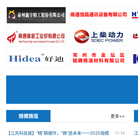
熔模铸造
更多>>
【江苏科技报】“精”耕细作，“铸”造未来——2025熔模
11-14