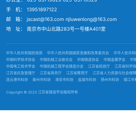
手 机： 13951897122
邮 箱： jscast@163.com njluwenlong@163.com
地 址： 南京市中山北路283号一号楼A401室
中华人民共和国民政部
中华人民共和国国家发展和改革委员会
中华人民共和
中国科学技术协会
中国机械工业联合会
中国铸造协会
中国金属学会
中
中国电工技术学会
中国机械工程学会铸造分会
江苏省民政厅
江苏省科学
江苏省应急管理厅
江苏省商务厅
江苏省教育厅
江苏省人力资源与社会保
连云港市科协
泰州市科协
淮安市科协
盐城市科协
扬州市科协
镇江市
Copyright © 2023 江苏省铸造学会版权所有