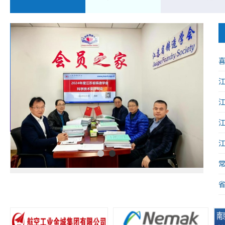
喜
械
1
2