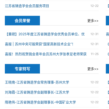
江苏省铸造学会会员服务项目
12-22
会员荣誉
更多>>
【重磅】2025年度江苏省铸造学会优秀会员单位、优
12-31
秀科技工作者、优秀青年科技工作者获奖名单
喜报 | 苏州中央可锻荣获“国家高新技术企业”！
12-31
火
喜报！热烈祝贺我会青年会员苏州大学张孝足老师荣获
11-25
2025年度资源循环利用领域优秀博士学位论文
火
专家特写
更多>>
王晓南-江苏省铸造学会常务理事-苏州大学
12-22
刘海霞-江苏省铸造学会副理事长-江苏大学
12-22
隋艳伟-江苏省铸造学会副理事长-中国矿业大学
12-22