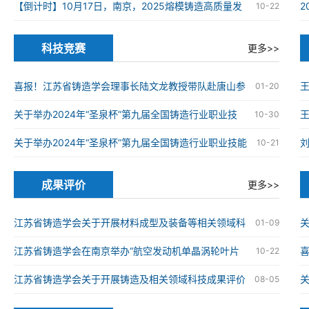
在南京高淳成功举办
【倒计时】10月17日，南京，2025熔模铸造高质量发
10-22
展大会
科技竞赛
更多>>
喜报！江苏省铸造学会理事长陆文龙教授带队赴唐山参
01-20
加第九届全国铸造行业职业技能竞赛并获奖
关于举办2024年“圣泉杯”第九届全国铸造行业职业技
王
10-30
能竞赛的通知
关于举办2024年“圣泉杯”第九届全国铸造行业职业技能
10-21
竞赛的通知
成果评价
更多>>
江苏省铸造学会关于开展材料成型及装备等相关领域科
关
01-09
技成果评价工作的通知
江苏省铸造学会在南京举办“航空发动机单晶涡轮叶片
喜
10-22
仿生结构设计与精准制造技术”科技成果评价会
械
江苏省铸造学会关于开展铸造及相关领域科技成果评价
08-05
工作的通知