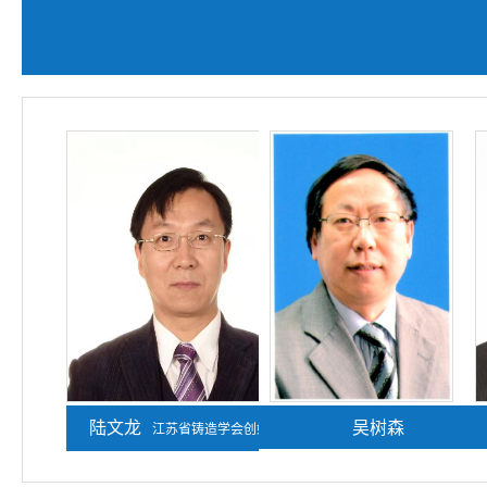
陆文龙
熊守美
吴树森
江苏省铸造学会创始人