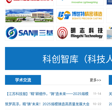
科创智库（科技
学术交流
更多>>
【江苏科技报】“精”耕细作，“铸”造未来——2025熔模
11-14
铸造高质量发展大会在南京举办
筑梦高淳，精“铸”未来！2025熔模铸造高质量发展大会
10-22