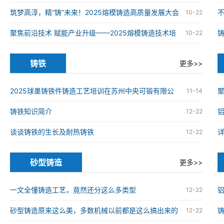
铸造高质量发展大会在南京举办
筑梦高淳，精“铸”未来！2025熔模铸造高质量发展大会
10-22
在南京高淳成功举办
聚焦前沿技术 赋能产业升级——2025熔模铸造技术培
10-22
训班在南京高淳成功举办
铸铁
更多>>
2025球墨铸铁件铸造工艺培训在苏州中央可锻有限公
11-14
司成功举办
铸铁知识简介
12-22
谈谈铸铁的生长及耐热铸铁
12-22
砂型铸造
更多>>
一文全懂铸造工艺，竟然还分这么多类型
12-22
砂型铸造原来这么美，多数机械以前都是这么搞出来的
12-22