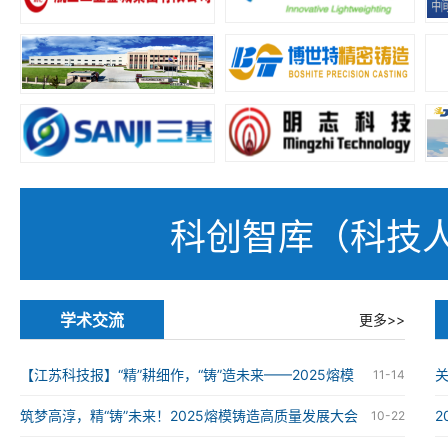
科创智库（科技
学术交流
更多>>
【江苏科技报】“精”耕细作，“铸”造未来——2025熔模
11-14
铸造高质量发展大会在南京举办
筑梦高淳，精“铸”未来！2025熔模铸造高质量发展大会
10-22