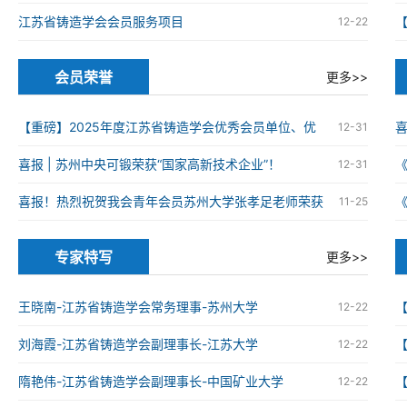
江苏省铸造学会会员服务项目
12-22
会员荣誉
更多>>
【重磅】2025年度江苏省铸造学会优秀会员单位、优
12-31
秀科技工作者、优秀青年科技工作者获奖名单
喜报 | 苏州中央可锻荣获“国家高新技术企业”！
12-31
火
喜报！热烈祝贺我会青年会员苏州大学张孝足老师荣获
11-25
2025年度资源循环利用领域优秀博士学位论文
火
专家特写
更多>>
王晓南-江苏省铸造学会常务理事-苏州大学
12-22
刘海霞-江苏省铸造学会副理事长-江苏大学
12-22
隋艳伟-江苏省铸造学会副理事长-中国矿业大学
12-22