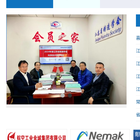
喜
械
1
2