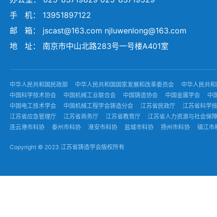
手 机： 13951897122
邮 箱： jscast@163.com njluwenlong@163.com
地 址： 南京市中山北路283号一号楼A401室
中华人民共和国民政部
中华人民共和国国家发展和改革委员会
中华人民共和
中国科学技术协会
中国机械工业联合会
中国铸造协会
中国金属学会
中
中国电工技术学会
中国机械工程学会铸造分会
江苏省民政厅
江苏省科学
江苏省应急管理厅
江苏省商务厅
江苏省教育厅
江苏省人力资源与社会保
连云港市科协
泰州市科协
淮安市科协
盐城市科协
扬州市科协
镇江市
Copyright © 2023 江苏省铸造学会版权所有