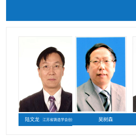
陆文龙
熊守美
吴树森
江苏省铸造学会创始人