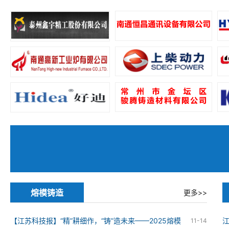
熔模铸造
更多>>
【江苏科技报】“精”耕细作，“铸”造未来——2025熔模
11-14