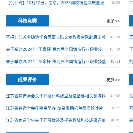
在南京高淳成功举办
【倒计时】10月17日，南京，2025熔模铸造高质量发
10-22
展大会
科技竞赛
更多>>
喜报！江苏省铸造学会理事长陆文龙教授带队赴唐山参
01-20
加第九届全国铸造行业职业技能竞赛并获奖
关于举办2024年“圣泉杯”第九届全国铸造行业职业技
王
10-30
能竞赛的通知
关于举办2024年“圣泉杯”第九届全国铸造行业职业技能
10-21
竞赛的通知
成果评价
更多>>
江苏省铸造学会关于开展材料成型及装备等相关领域科
关
01-09
技成果评价工作的通知
江苏省铸造学会在南京举办“航空发动机单晶涡轮叶片
喜
10-22
仿生结构设计与精准制造技术”科技成果评价会
械
江苏省铸造学会关于开展铸造及相关领域科技成果评价
08-05
工作的通知