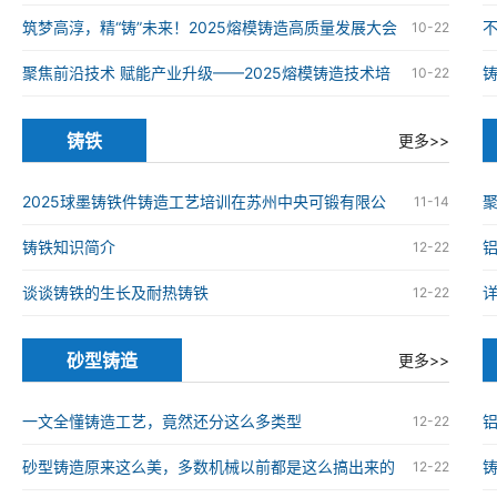
铸造高质量发展大会在南京举办
筑梦高淳，精“铸”未来！2025熔模铸造高质量发展大会
10-22
在南京高淳成功举办
聚焦前沿技术 赋能产业升级——2025熔模铸造技术培
10-22
训班在南京高淳成功举办
铸铁
更多>>
2025球墨铸铁件铸造工艺培训在苏州中央可锻有限公
11-14
司成功举办
铸铁知识简介
12-22
谈谈铸铁的生长及耐热铸铁
12-22
砂型铸造
更多>>
一文全懂铸造工艺，竟然还分这么多类型
12-22
砂型铸造原来这么美，多数机械以前都是这么搞出来的
12-22