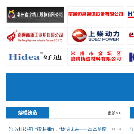
熔模铸造
更多>>
【江苏科技报】“精”耕细作，“铸”造未来——2025熔模
11-14