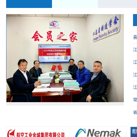
喜
械
1
2