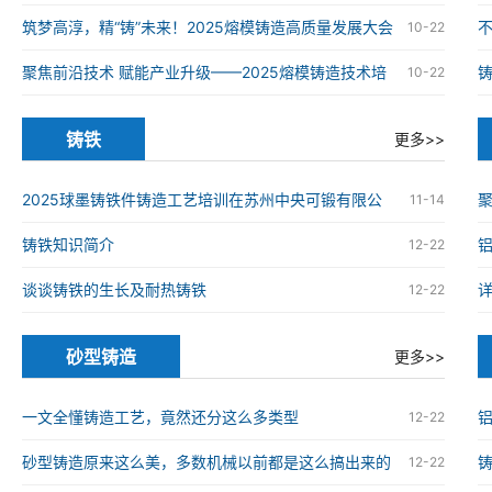
铸造高质量发展大会在南京举办
筑梦高淳，精“铸”未来！2025熔模铸造高质量发展大会
10-22
在南京高淳成功举办
聚焦前沿技术 赋能产业升级——2025熔模铸造技术培
10-22
训班在南京高淳成功举办
铸铁
更多>>
2025球墨铸铁件铸造工艺培训在苏州中央可锻有限公
11-14
司成功举办
铸铁知识简介
12-22
谈谈铸铁的生长及耐热铸铁
12-22
砂型铸造
更多>>
一文全懂铸造工艺，竟然还分这么多类型
12-22
砂型铸造原来这么美，多数机械以前都是这么搞出来的
12-22