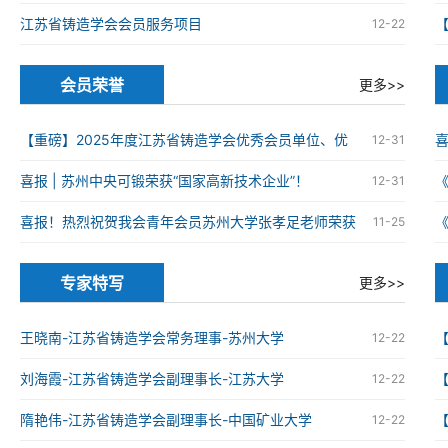
江苏省铸造学会会员服务项目
12-22
会员荣誉
更多>>
【重磅】2025年度江苏省铸造学会优秀会员单位、优
12-31
秀科技工作者、优秀青年科技工作者获奖名单
喜报 | 苏州中央可锻荣获“国家高新技术企业”！
12-31
火
喜报！热烈祝贺我会青年会员苏州大学张孝足老师荣获
11-25
2025年度资源循环利用领域优秀博士学位论文
火
专家特写
更多>>
王晓南-江苏省铸造学会常务理事-苏州大学
12-22
刘海霞-江苏省铸造学会副理事长-江苏大学
12-22
隋艳伟-江苏省铸造学会副理事长-中国矿业大学
12-22