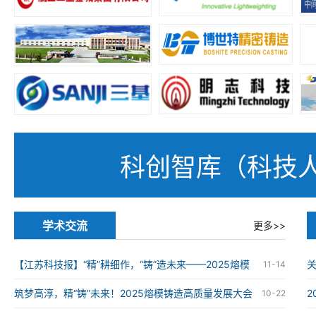
科创智库（科技
学术交流
更多>>
【江苏科技报】“精”耕细作，“铸”造未来——2025熔模
11-14
铸造高质量发展大会在南京举办
筑梦高淳，精“铸”未来！2025熔模铸造高质量发展大会
10-22