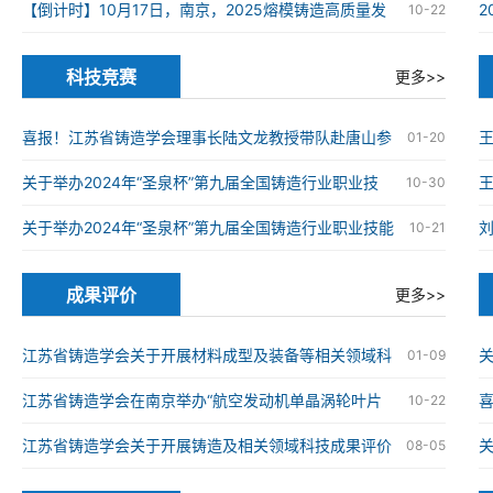
在南京高淳成功举办
【倒计时】10月17日，南京，2025熔模铸造高质量发
10-22
展大会
科技竞赛
更多>>
喜报！江苏省铸造学会理事长陆文龙教授带队赴唐山参
01-20
加第九届全国铸造行业职业技能竞赛并获奖
关于举办2024年“圣泉杯”第九届全国铸造行业职业技
王
10-30
能竞赛的通知
关于举办2024年“圣泉杯”第九届全国铸造行业职业技能
10-21
竞赛的通知
成果评价
更多>>
江苏省铸造学会关于开展材料成型及装备等相关领域科
关
01-09
技成果评价工作的通知
江苏省铸造学会在南京举办“航空发动机单晶涡轮叶片
喜
10-22
仿生结构设计与精准制造技术”科技成果评价会
械
江苏省铸造学会关于开展铸造及相关领域科技成果评价
08-05
工作的通知