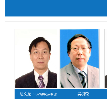
陆文龙
熊守美
吴树森
江苏省铸造学会创始人