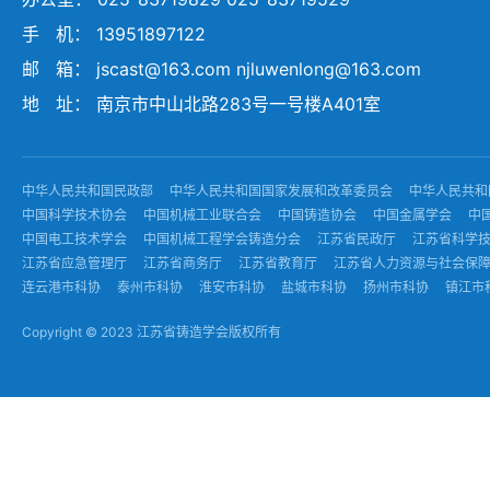
手 机： 13951897122
邮 箱： jscast@163.com njluwenlong@163.com
地 址： 南京市中山北路283号一号楼A401室
中华人民共和国民政部
中华人民共和国国家发展和改革委员会
中华人民共和
中国科学技术协会
中国机械工业联合会
中国铸造协会
中国金属学会
中
中国电工技术学会
中国机械工程学会铸造分会
江苏省民政厅
江苏省科学
江苏省应急管理厅
江苏省商务厅
江苏省教育厅
江苏省人力资源与社会保
连云港市科协
泰州市科协
淮安市科协
盐城市科协
扬州市科协
镇江市
Copyright © 2023 江苏省铸造学会版权所有