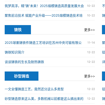
铸造高质量发展大会在南京举办
筑梦高淳，精“铸”未来！2025熔模铸造高质量发展大会
10-22
在南京高淳成功举办
聚焦前沿技术 赋能产业升级——2025熔模铸造技术培
10-22
训班在南京高淳成功举办
铸铁
更多>>
2025球墨铸铁件铸造工艺培训在苏州中央可锻有限公
11-14
司成功举办
铸铁知识简介
12-22
谈谈铸铁的生长及耐热铸铁
12-22
砂型铸造
更多>>
一文全懂铸造工艺，竟然还分这么多类型
12-22
砂型铸造原来这么美，多数机械以前都是这么搞出来的
12-22