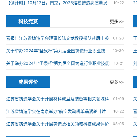
在南京高淳成功举办
【倒计时】10月17日，南京，2025熔模铸造高质量发
10-22
展大会
科技竞赛
更多>>
喜报！江苏省铸造学会理事长陆文龙教授带队赴唐山参
01-20
加第九届全国铸造行业职业技能竞赛并获奖
关于举办2024年“圣泉杯”第九届全国铸造行业职业技
王
10-30
能竞赛的通知
关于举办2024年“圣泉杯”第九届全国铸造行业职业技能
10-21
竞赛的通知
成果评价
更多>>
江苏省铸造学会关于开展材料成型及装备等相关领域科
关
01-09
技成果评价工作的通知
江苏省铸造学会在南京举办“航空发动机单晶涡轮叶片
喜
10-22
仿生结构设计与精准制造技术”科技成果评价会
械
江苏省铸造学会关于开展铸造及相关领域科技成果评价
08-05
工作的通知