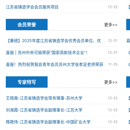
江苏省铸造学会会员服务项目
12-22
会员荣誉
更多>>
【重磅】2025年度江苏省铸造学会优秀会员单位、优
12-31
秀科技工作者、优秀青年科技工作者获奖名单
喜报 | 苏州中央可锻荣获“国家高新技术企业”！
12-31
火
喜报！热烈祝贺我会青年会员苏州大学张孝足老师荣获
11-25
2025年度资源循环利用领域优秀博士学位论文
火
专家特写
更多>>
王晓南-江苏省铸造学会常务理事-苏州大学
12-22
刘海霞-江苏省铸造学会副理事长-江苏大学
12-22
隋艳伟-江苏省铸造学会副理事长-中国矿业大学
12-22