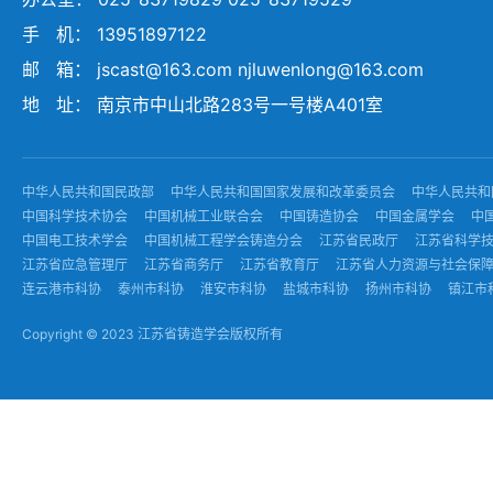
手 机： 13951897122
邮 箱： jscast@163.com njluwenlong@163.com
地 址： 南京市中山北路283号一号楼A401室
中华人民共和国民政部
中华人民共和国国家发展和改革委员会
中华人民共和
中国科学技术协会
中国机械工业联合会
中国铸造协会
中国金属学会
中
中国电工技术学会
中国机械工程学会铸造分会
江苏省民政厅
江苏省科学
江苏省应急管理厅
江苏省商务厅
江苏省教育厅
江苏省人力资源与社会保
连云港市科协
泰州市科协
淮安市科协
盐城市科协
扬州市科协
镇江市
Copyright © 2023 江苏省铸造学会版权所有