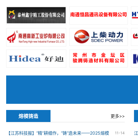
熔模铸造
更多>>
【江苏科技报】“精”耕细作，“铸”造未来——2025熔模
11-14