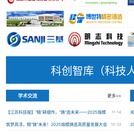
科创智库（科技
学术交流
更多>>
【江苏科技报】“精”耕细作，“铸”造未来——2025熔模
11-14
铸造高质量发展大会在南京举办
筑梦高淳，精“铸”未来！2025熔模铸造高质量发展大会
10-22