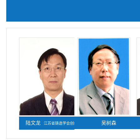
陆文龙
熊守美
吴树森
江苏省铸造学会创始人