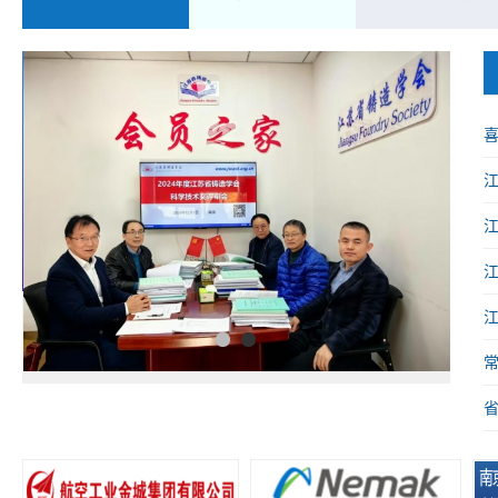
喜
械
1
2