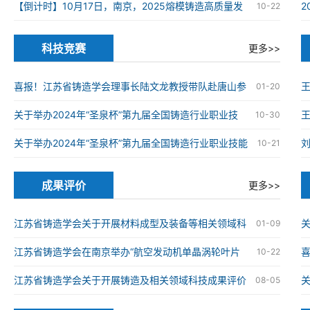
在南京高淳成功举办
【倒计时】10月17日，南京，2025熔模铸造高质量发
10-22
展大会
科技竞赛
更多>>
喜报！江苏省铸造学会理事长陆文龙教授带队赴唐山参
01-20
加第九届全国铸造行业职业技能竞赛并获奖
关于举办2024年“圣泉杯”第九届全国铸造行业职业技
王
10-30
能竞赛的通知
关于举办2024年“圣泉杯”第九届全国铸造行业职业技能
10-21
竞赛的通知
成果评价
更多>>
江苏省铸造学会关于开展材料成型及装备等相关领域科
关
01-09
技成果评价工作的通知
江苏省铸造学会在南京举办“航空发动机单晶涡轮叶片
喜
10-22
仿生结构设计与精准制造技术”科技成果评价会
械
江苏省铸造学会关于开展铸造及相关领域科技成果评价
08-05
工作的通知