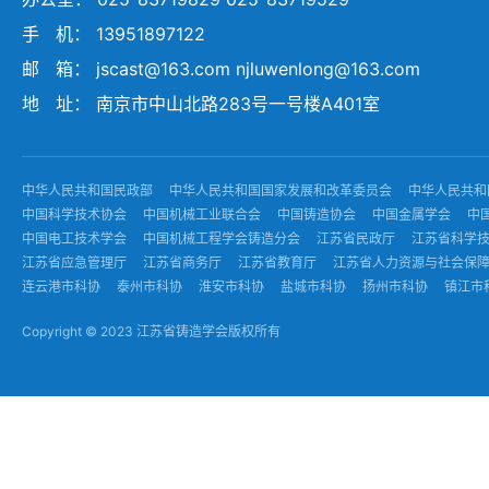
手 机： 13951897122
邮 箱： jscast@163.com njluwenlong@163.com
地 址： 南京市中山北路283号一号楼A401室
中华人民共和国民政部
中华人民共和国国家发展和改革委员会
中华人民共和
中国科学技术协会
中国机械工业联合会
中国铸造协会
中国金属学会
中
中国电工技术学会
中国机械工程学会铸造分会
江苏省民政厅
江苏省科学
江苏省应急管理厅
江苏省商务厅
江苏省教育厅
江苏省人力资源与社会保
连云港市科协
泰州市科协
淮安市科协
盐城市科协
扬州市科协
镇江市
Copyright © 2023 江苏省铸造学会版权所有