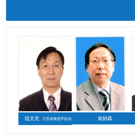
陆文龙
熊守美
吴树森
江苏省铸造学会创始人