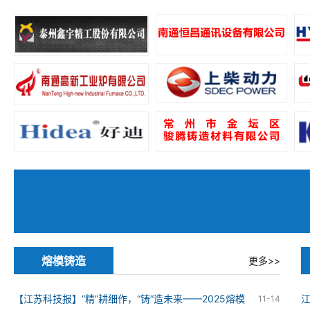
熔模铸造
更多>>
【江苏科技报】“精”耕细作，“铸”造未来——2025熔模
11-14