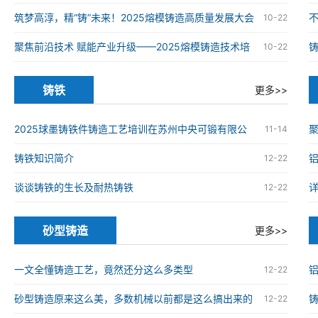
铸造高质量发展大会在南京举办
筑梦高淳，精“铸”未来！2025熔模铸造高质量发展大会
10-22
在南京高淳成功举办
聚焦前沿技术 赋能产业升级——2025熔模铸造技术培
10-22
训班在南京高淳成功举办
铸铁
更多>>
2025球墨铸铁件铸造工艺培训在苏州中央可锻有限公
11-14
司成功举办
铸铁知识简介
12-22
谈谈铸铁的生长及耐热铸铁
12-22
砂型铸造
更多>>
一文全懂铸造工艺，竟然还分这么多类型
12-22
砂型铸造原来这么美，多数机械以前都是这么搞出来的
12-22