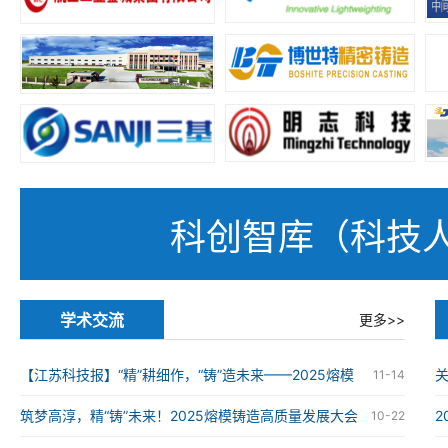
科创智库（科技
学术交流
更多>>
【江苏科技报】“精”耕细作，“铸”造未来——2025熔模
11-14
铸造高质量发展大会在南京举办
筑梦高淳，精“铸”未来！2025熔模铸造高质量发展大会
10-22