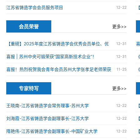
江苏省铸造学会会员服务项目
12-22
会员荣誉
更多>>
【重磅】2025年度江苏省铸造学会优秀会员单位、优
12-31
秀科技工作者、优秀青年科技工作者获奖名单
喜报 | 苏州中央可锻荣获“国家高新技术企业”！
12-31
火
喜报！热烈祝贺我会青年会员苏州大学张孝足老师荣获
11-25
2025年度资源循环利用领域优秀博士学位论文
火
专家特写
更多>>
王晓南-江苏省铸造学会常务理事-苏州大学
12-22
刘海霞-江苏省铸造学会副理事长-江苏大学
12-22
隋艳伟-江苏省铸造学会副理事长-中国矿业大学
12-22