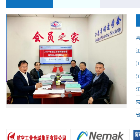
喜
械
1
2