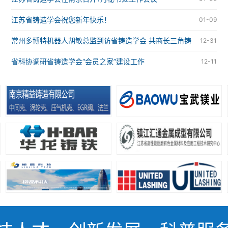
江苏省铸造学会祝您新年快乐！
01-09
常州多博特机器人胡敏总监到访省铸造学会 共商长三角铸
12-31
造智能化合作大计
省科协调研省铸造学会“会员之家”建设工作
12-11