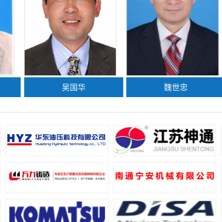
吴国华
魏世忠