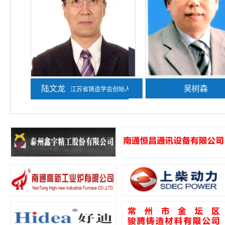
陆文龙
熊守美
吴树森
江苏省铸造学会创始人