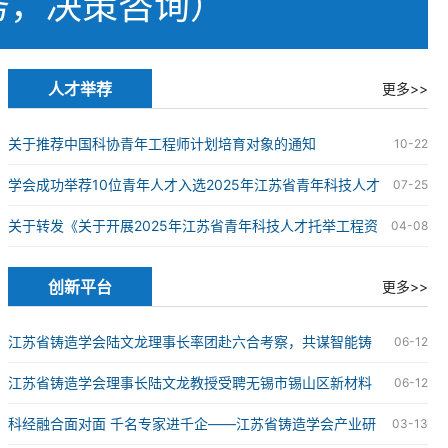
务，决策咨询）
人才举荐
更多>>
关于推荐中国科协青年工程师计划培育对象的通知
10-22
学会成功举荐10位青年人才入选2025年江苏省青年科技人才
07-25
托举工程
关于转发《关于开展2025年江苏省青年科技人才托举工程资
04-08
助对象评选推荐工作的通知》的通知
创新平台
更多>>
江苏省铸造学会陆文龙理事长率团赴六合考察，共谋智能铸
06-12
造科技创新发展新篇章
江苏省铸造学会理事长陆文龙教授受聘无锡市锡山区新材料
06-12
产业链“红链顾问”
科经融合面对面 千名专家进千企——江苏省铸造学会产业研
03-13