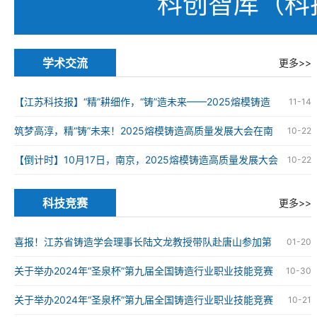
科创智库（科
学术交流
更多>>
【江苏科技报】“精”耕细作，“铸”造未来——2025熔模铸造
11-14
高质量发展大会在南京举办
筑梦高淳，精“铸”未来！2025熔模铸造高质量发展大会在南
10-22
京高淳成功举办
【倒计时】10月17日，南京，2025熔模铸造高质量发展大会
10-22
科技竞赛
更多>>
喜报！江苏省铸造学会理事长陆文龙教授带队赴唐山参加第
01-20
九届全国铸造行业职业技能竞赛并获奖
关于举办2024年“圣泉杯”第九届全国铸造行业职业技能竞赛
10-30
的通知
关于举办2024年“圣泉杯”第九届全国铸造行业职业技能竞赛
10-21