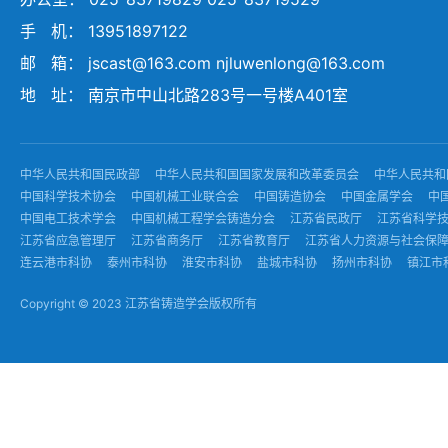
手 机： 13951897122
邮 箱： jscast@163.com njluwenlong@163.com
地 址： 南京市中山北路283号一号楼A401室
中华人民共和国民政部
中华人民共和国国家发展和改革委员会
中华人民共和
中国科学技术协会
中国机械工业联合会
中国铸造协会
中国金属学会
中
中国电工技术学会
中国机械工程学会铸造分会
江苏省民政厅
江苏省科学
江苏省应急管理厅
江苏省商务厅
江苏省教育厅
江苏省人力资源与社会保
连云港市科协
泰州市科协
淮安市科协
盐城市科协
扬州市科协
镇江市
Copyright © 2023 江苏省铸造学会版权所有