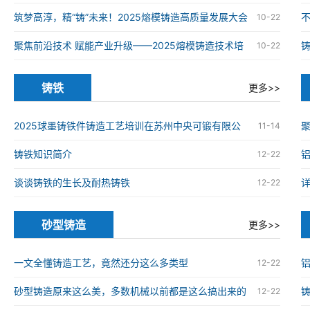
铸造高质量发展大会在南京举办
筑梦高淳，精“铸”未来！2025熔模铸造高质量发展大会
10-22
在南京高淳成功举办
聚焦前沿技术 赋能产业升级——2025熔模铸造技术培
10-22
训班在南京高淳成功举办
铸铁
更多>>
2025球墨铸铁件铸造工艺培训在苏州中央可锻有限公
11-14
司成功举办
铸铁知识简介
12-22
谈谈铸铁的生长及耐热铸铁
12-22
砂型铸造
更多>>
一文全懂铸造工艺，竟然还分这么多类型
12-22
砂型铸造原来这么美，多数机械以前都是这么搞出来的
12-22