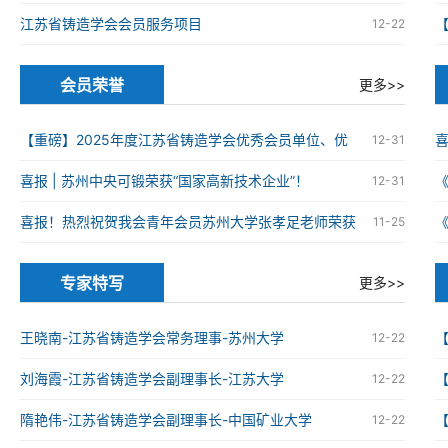
江苏省铸造学会会员服务项目
12-22
会员荣誉
更多>>
【重磅】2025年度江苏省铸造学会优秀会员单位、优
12-31
秀科技工作者、优秀青年科技工作者获奖名单
喜报 | 苏州中央可锻荣获“国家高新技术企业”！
12-31
火
喜报！热烈祝贺我会青年会员苏州大学张孝足老师荣获
11-25
2025年度资源循环利用领域优秀博士学位论文
火
专家特写
更多>>
王晓南-江苏省铸造学会常务理事-苏州大学
12-22
刘海霞-江苏省铸造学会副理事长-江苏大学
12-22
隋艳伟-江苏省铸造学会副理事长-中国矿业大学
12-22