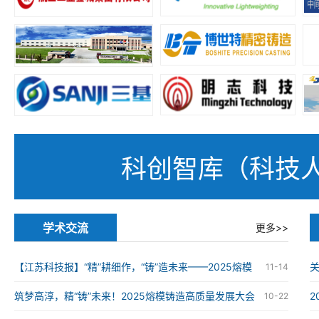
科创智库（科技
学术交流
更多>>
【江苏科技报】“精”耕细作，“铸”造未来——2025熔模
11-14
铸造高质量发展大会在南京举办
筑梦高淳，精“铸”未来！2025熔模铸造高质量发展大会
10-22