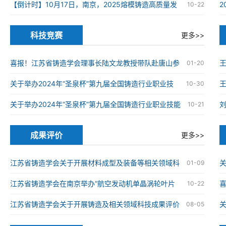
在南京高淳成功举办
【倒计时】10月17日，南京，2025熔模铸造高质量发
10-22
展大会
科技竞赛
更多>>
喜报！江苏省铸造学会理事长陆文龙教授带队赴唐山参
01-20
加第九届全国铸造行业职业技能竞赛并获奖
关于举办2024年“圣泉杯”第九届全国铸造行业职业技
王
10-30
能竞赛的通知
关于举办2024年“圣泉杯”第九届全国铸造行业职业技能
10-21
竞赛的通知
成果评价
更多>>
江苏省铸造学会关于开展材料成型及装备等相关领域科
关
01-09
技成果评价工作的通知
江苏省铸造学会在南京举办“航空发动机单晶涡轮叶片
喜
10-22
仿生结构设计与精准制造技术”科技成果评价会
械
江苏省铸造学会关于开展铸造及相关领域科技成果评价
08-05
工作的通知