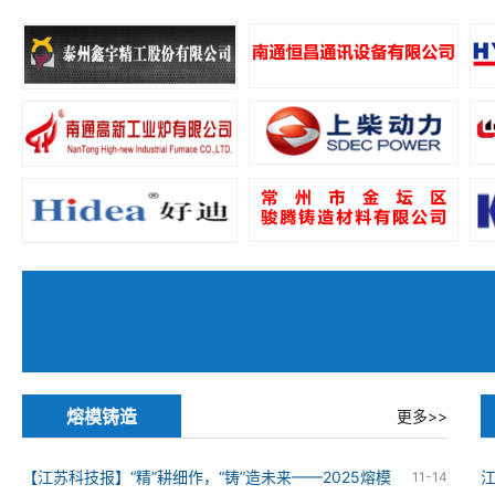
熔模铸造
更多>>
【江苏科技报】“精”耕细作，“铸”造未来——2025熔模
11-14