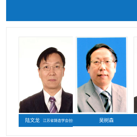
陆文龙
熊守美
吴树森
江苏省铸造学会创始人