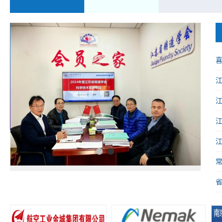
喜
械
1
2