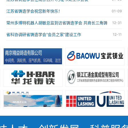
江苏省铸造学会祝您新年快乐！
01-09
常州多博特机器人胡敏总监到访省铸造学会 共商长三角铸
12-31
造智能化合作大计
省科协调研省铸造学会“会员之家”建设工作
12-11