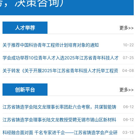
务，决策咨询）
人才举荐
更多>>
关于推荐中国科协青年工程师计划培育对象的通知
10-22
学会成功举荐10位青年人才入选2025年江苏省青年科技人才
07-25
托举工程
关于转发《关于开展2025年江苏省青年科技人才托举工程资
04-08
助对象评选推荐工作的通知》的通知
创新平台
更多>>
江苏省铸造学会陆文龙理事长率团赴六合考察，共谋智能铸
06-12
造科技创新发展新篇章
江苏省铸造学会理事长陆文龙教授受聘无锡市锡山区新材料
06-12
产业链“红链顾问”
科经融合面对面 千名专家进千企——江苏省铸造学会产业研
03-13