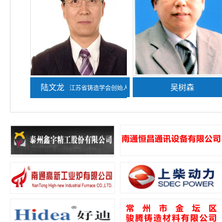
陆文龙
熊守美
吴树森
江苏省铸造学会创始人