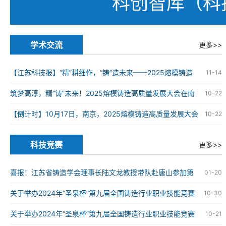
科创智库（科
学术交流
更多>>
【江苏科技报】“精”耕细作，“铸”造未来——2025熔模铸造
11-14
高质量发展大会在南京举办
筑梦高淳，精“铸”未来！2025熔模铸造高质量发展大会在南
10-22
京高淳成功举办
【倒计时】10月17日，南京，2025熔模铸造高质量发展大会
10-22
科技竞赛
更多>>
喜报！江苏省铸造学会理事长陆文龙教授带队赴唐山参加第
01-20
九届全国铸造行业职业技能竞赛并获奖
关于举办2024年“圣泉杯”第九届全国铸造行业职业技能竞赛
10-30
的通知
关于举办2024年“圣泉杯”第九届全国铸造行业职业技能竞赛
10-21