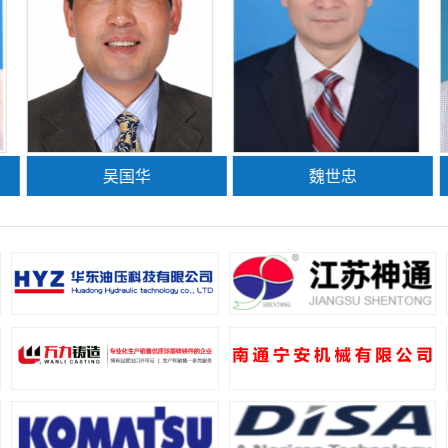
吴国华
魏世忠