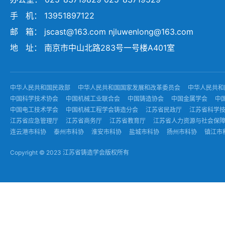
手 机： 13951897122
邮 箱： jscast@163.com njluwenlong@163.com
地 址： 南京市中山北路283号一号楼A401室
中华人民共和国民政部
中华人民共和国国家发展和改革委员会
中华人民共和
中国科学技术协会
中国机械工业联合会
中国铸造协会
中国金属学会
中
中国电工技术学会
中国机械工程学会铸造分会
江苏省民政厅
江苏省科学
江苏省应急管理厅
江苏省商务厅
江苏省教育厅
江苏省人力资源与社会保
连云港市科协
泰州市科协
淮安市科协
盐城市科协
扬州市科协
镇江市
Copyright © 2023 江苏省铸造学会版权所有