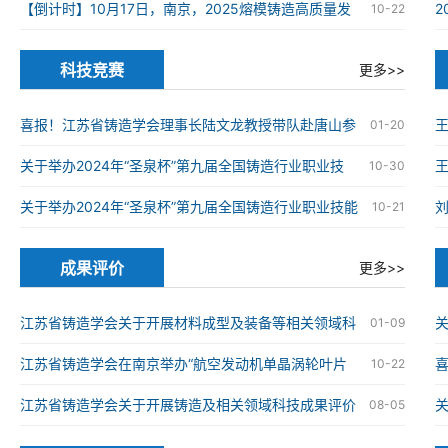
在南京高淳成功举办
【倒计时】10月17日，南京，2025熔模铸造高质量发
10-22
展大会
科技竞赛
更多>>
喜报！江苏省铸造学会理事长陆文龙教授带队赴唐山参
01-20
加第九届全国铸造行业职业技能竞赛并获奖
关于举办2024年“圣泉杯”第九届全国铸造行业职业技
王
10-30
能竞赛的通知
关于举办2024年“圣泉杯”第九届全国铸造行业职业技能
10-21
竞赛的通知
成果评价
更多>>
江苏省铸造学会关于开展材料成型及装备等相关领域科
关
01-09
技成果评价工作的通知
江苏省铸造学会在南京举办“航空发动机单晶涡轮叶片
喜
10-22
仿生结构设计与精准制造技术”科技成果评价会
械
江苏省铸造学会关于开展铸造及相关领域科技成果评价
08-05
工作的通知