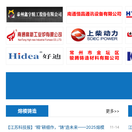
熔模铸造
更多>>
【江苏科技报】“精”耕细作，“铸”造未来——2025熔模
11-14