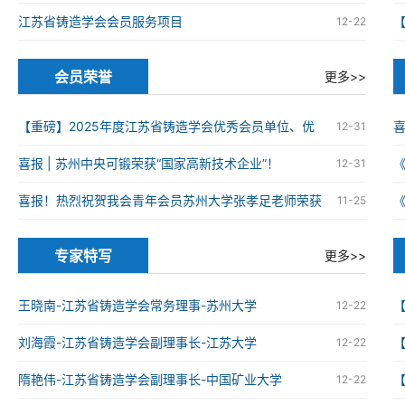
江苏省铸造学会会员服务项目
12-22
会员荣誉
更多>>
【重磅】2025年度江苏省铸造学会优秀会员单位、优
12-31
秀科技工作者、优秀青年科技工作者获奖名单
喜报 | 苏州中央可锻荣获“国家高新技术企业”！
12-31
火
喜报！热烈祝贺我会青年会员苏州大学张孝足老师荣获
11-25
2025年度资源循环利用领域优秀博士学位论文
火
专家特写
更多>>
王晓南-江苏省铸造学会常务理事-苏州大学
12-22
刘海霞-江苏省铸造学会副理事长-江苏大学
12-22
隋艳伟-江苏省铸造学会副理事长-中国矿业大学
12-22