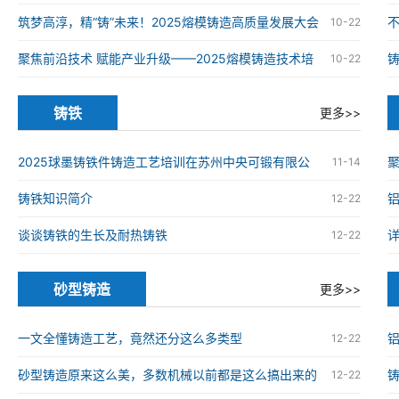
铸造高质量发展大会在南京举办
筑梦高淳，精“铸”未来！2025熔模铸造高质量发展大会
10-22
在南京高淳成功举办
聚焦前沿技术 赋能产业升级——2025熔模铸造技术培
10-22
训班在南京高淳成功举办
铸铁
更多>>
2025球墨铸铁件铸造工艺培训在苏州中央可锻有限公
11-14
司成功举办
铸铁知识简介
12-22
谈谈铸铁的生长及耐热铸铁
12-22
砂型铸造
更多>>
一文全懂铸造工艺，竟然还分这么多类型
12-22
砂型铸造原来这么美，多数机械以前都是这么搞出来的
12-22