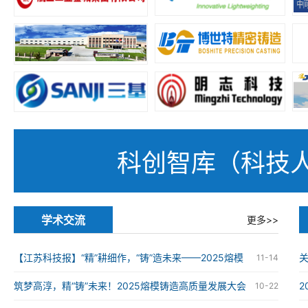
科创智库（科技
学术交流
更多>>
【江苏科技报】“精”耕细作，“铸”造未来——2025熔模
11-14
铸造高质量发展大会在南京举办
筑梦高淳，精“铸”未来！2025熔模铸造高质量发展大会
10-22