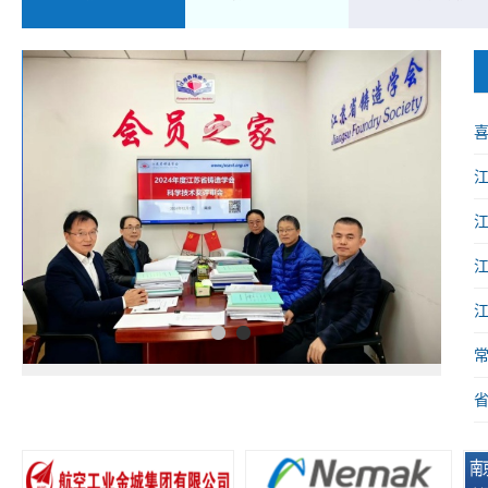
喜
械
1
2