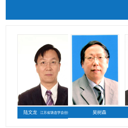
陆文龙
熊守美
吴树森
江苏省铸造学会创始人