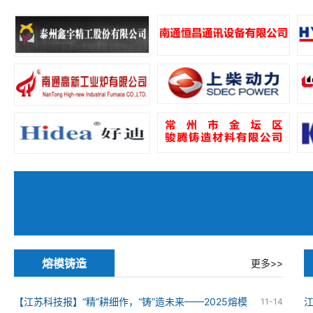
熔模铸造
更多>>
【江苏科技报】“精”耕细作，“铸”造未来——2025熔模
11-14