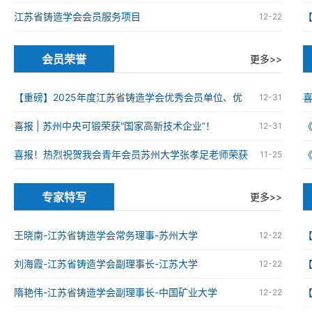
江苏省铸造学会会员服务项目
12-22
会员荣誉
更多>>
【重磅】2025年度江苏省铸造学会优秀会员单位、优
12-31
秀科技工作者、优秀青年科技工作者获奖名单
喜报 | 苏州中央可锻荣获“国家高新技术企业”！
12-31
火
喜报！热烈祝贺我会青年会员苏州大学张孝足老师荣获
11-25
2025年度资源循环利用领域优秀博士学位论文
火
专家特写
更多>>
王晓南-江苏省铸造学会常务理事-苏州大学
12-22
刘海霞-江苏省铸造学会副理事长-江苏大学
12-22
隋艳伟-江苏省铸造学会副理事长-中国矿业大学
12-22