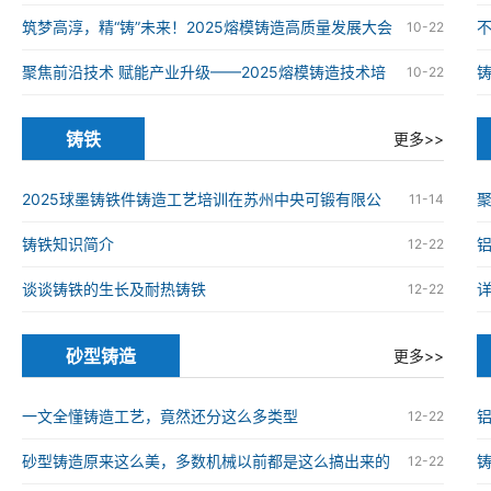
铸造高质量发展大会在南京举办
筑梦高淳，精“铸”未来！2025熔模铸造高质量发展大会
10-22
在南京高淳成功举办
聚焦前沿技术 赋能产业升级——2025熔模铸造技术培
10-22
训班在南京高淳成功举办
铸铁
更多>>
2025球墨铸铁件铸造工艺培训在苏州中央可锻有限公
11-14
司成功举办
铸铁知识简介
12-22
谈谈铸铁的生长及耐热铸铁
12-22
砂型铸造
更多>>
一文全懂铸造工艺，竟然还分这么多类型
12-22
砂型铸造原来这么美，多数机械以前都是这么搞出来的
12-22