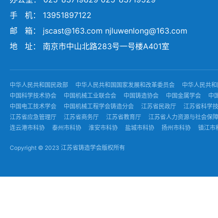
手 机： 13951897122
邮 箱： jscast@163.com njluwenlong@163.com
地 址： 南京市中山北路283号一号楼A401室
中华人民共和国民政部
中华人民共和国国家发展和改革委员会
中华人民共和
中国科学技术协会
中国机械工业联合会
中国铸造协会
中国金属学会
中
中国电工技术学会
中国机械工程学会铸造分会
江苏省民政厅
江苏省科学
江苏省应急管理厅
江苏省商务厅
江苏省教育厅
江苏省人力资源与社会保
连云港市科协
泰州市科协
淮安市科协
盐城市科协
扬州市科协
镇江市
Copyright © 2023 江苏省铸造学会版权所有