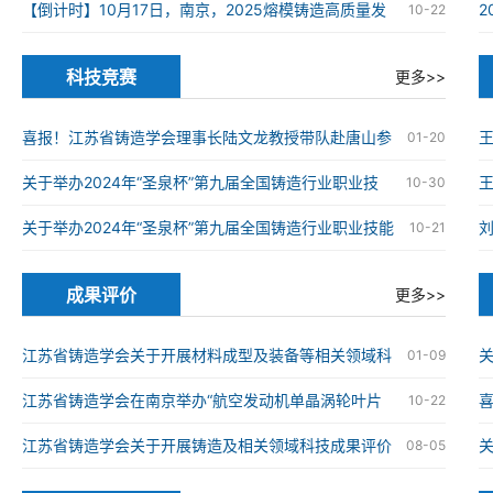
在南京高淳成功举办
【倒计时】10月17日，南京，2025熔模铸造高质量发
10-22
展大会
科技竞赛
更多>>
喜报！江苏省铸造学会理事长陆文龙教授带队赴唐山参
01-20
加第九届全国铸造行业职业技能竞赛并获奖
关于举办2024年“圣泉杯”第九届全国铸造行业职业技
王
10-30
能竞赛的通知
关于举办2024年“圣泉杯”第九届全国铸造行业职业技能
10-21
竞赛的通知
成果评价
更多>>
江苏省铸造学会关于开展材料成型及装备等相关领域科
关
01-09
技成果评价工作的通知
江苏省铸造学会在南京举办“航空发动机单晶涡轮叶片
喜
10-22
仿生结构设计与精准制造技术”科技成果评价会
械
江苏省铸造学会关于开展铸造及相关领域科技成果评价
08-05
工作的通知