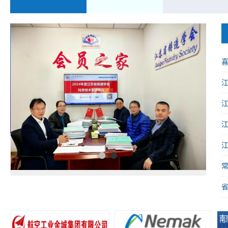
喜
械
1
2