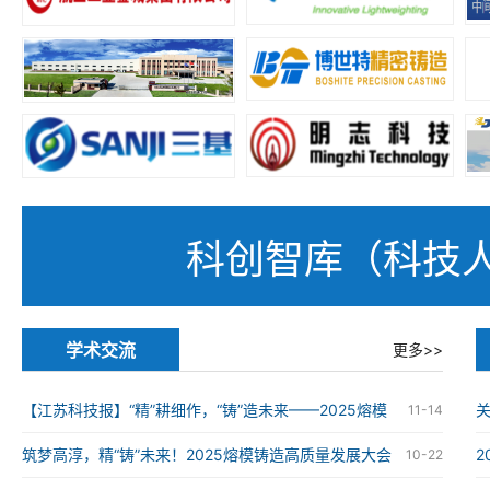
科创智库（科技
学术交流
更多>>
【江苏科技报】“精”耕细作，“铸”造未来——2025熔模
11-14
铸造高质量发展大会在南京举办
筑梦高淳，精“铸”未来！2025熔模铸造高质量发展大会
10-22