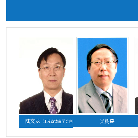
陆文龙
熊守美
吴树森
江苏省铸造学会创始人