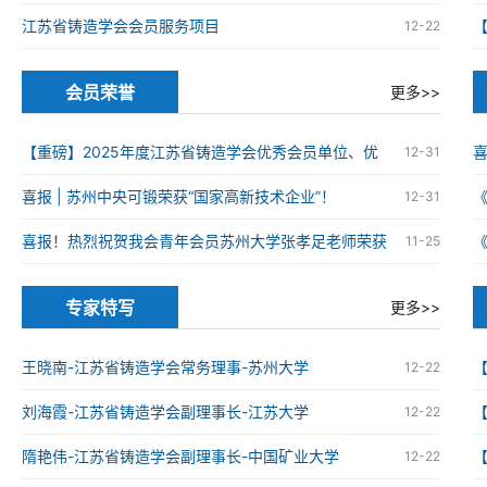
江苏省铸造学会会员服务项目
12-22
会员荣誉
更多>>
【重磅】2025年度江苏省铸造学会优秀会员单位、优
12-31
秀科技工作者、优秀青年科技工作者获奖名单
喜报 | 苏州中央可锻荣获“国家高新技术企业”！
12-31
火
喜报！热烈祝贺我会青年会员苏州大学张孝足老师荣获
11-25
2025年度资源循环利用领域优秀博士学位论文
火
专家特写
更多>>
王晓南-江苏省铸造学会常务理事-苏州大学
12-22
刘海霞-江苏省铸造学会副理事长-江苏大学
12-22
隋艳伟-江苏省铸造学会副理事长-中国矿业大学
12-22