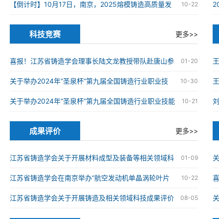
在南京高淳成功举办
【倒计时】10月17日，南京，2025熔模铸造高质量发
10-22
展大会
科技竞赛
更多>>
喜报！江苏省铸造学会理事长陆文龙教授带队赴唐山参
01-20
加第九届全国铸造行业职业技能竞赛并获奖
关于举办2024年“圣泉杯”第九届全国铸造行业职业技
王
10-30
能竞赛的通知
关于举办2024年“圣泉杯”第九届全国铸造行业职业技能
10-21
竞赛的通知
成果评价
更多>>
江苏省铸造学会关于开展材料成型及装备等相关领域科
关
01-09
技成果评价工作的通知
江苏省铸造学会在南京举办“航空发动机单晶涡轮叶片
喜
10-22
仿生结构设计与精准制造技术”科技成果评价会
械
江苏省铸造学会关于开展铸造及相关领域科技成果评价
08-05
工作的通知