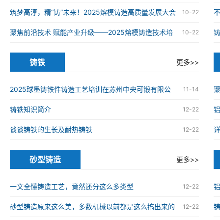
铸造高质量发展大会在南京举办
筑梦高淳，精“铸”未来！2025熔模铸造高质量发展大会
10-22
在南京高淳成功举办
聚焦前沿技术 赋能产业升级——2025熔模铸造技术培
10-22
训班在南京高淳成功举办
铸铁
更多>>
2025球墨铸铁件铸造工艺培训在苏州中央可锻有限公
11-14
司成功举办
铸铁知识简介
12-22
谈谈铸铁的生长及耐热铸铁
12-22
砂型铸造
更多>>
一文全懂铸造工艺，竟然还分这么多类型
12-22
砂型铸造原来这么美，多数机械以前都是这么搞出来的
12-22