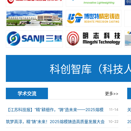
科创智库（科技
学术交流
更多>>
【江苏科技报】“精”耕细作，“铸”造未来——2025熔模
11-14
铸造高质量发展大会在南京举办
筑梦高淳，精“铸”未来！2025熔模铸造高质量发展大会
10-22