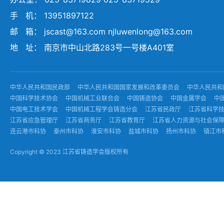
手 机： 13951897122
邮 箱： jscast@163.com njluwenlong@163.com
地 址： 南京市中山北路283号一号楼A401室
中华人民共和国民政部
中华人民共和国国家发展和改革委员会
中华人民共和
中国科学技术协会
中国机械工业联合会
中国铸造协会
中国金属学会
中
中国电工技术学会
中国机械工程学会铸造分会
江苏省民政厅
江苏省科学
江苏省应急管理厅
江苏省商务厅
江苏省教育厅
江苏省人力资源与社会保
连云港市科协
泰州市科协
淮安市科协
盐城市科协
扬州市科协
镇江市
Copyright © 2023 江苏省铸造学会版权所有