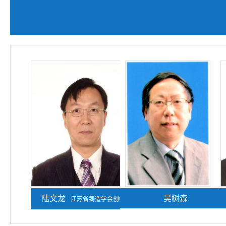
陆文龙
熊守美
吴树森
江苏省铸造学会创始人