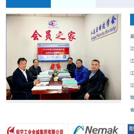
喜
械
1
2