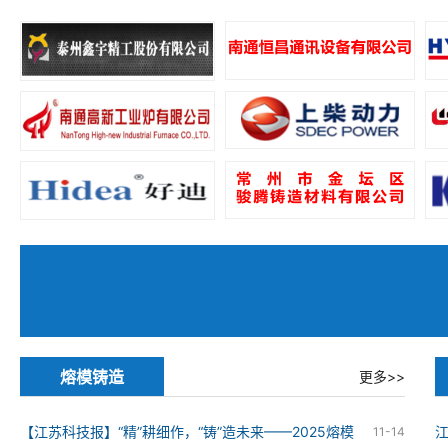
熔模铸造
更多>>
【江苏科技报】“精”耕细作，“铸”造未来——2025熔模
11-14