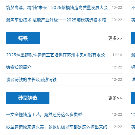
铸造高质量发展大会在南京举办
筑梦高淳，精“铸”未来！2025熔模铸造高质量发展大会
10-22
在南京高淳成功举办
聚焦前沿技术 赋能产业升级——2025熔模铸造技术培
10-22
训班在南京高淳成功举办
铸铁
更多>>
2025球墨铸铁件铸造工艺培训在苏州中央可锻有限公
11-14
司成功举办
铸铁知识简介
12-22
谈谈铸铁的生长及耐热铸铁
12-22
砂型铸造
更多>>
一文全懂铸造工艺，竟然还分这么多类型
12-22
砂型铸造原来这么美，多数机械以前都是这么搞出来的
12-22