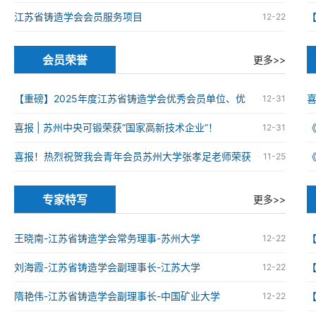
江苏省铸造学会会员服务项目
12-22
会员荣誉
更多>>
【重磅】2025年度江苏省铸造学会优秀会员单位、优
12-31
秀科技工作者、优秀青年科技工作者获奖名单
喜报 | 苏州中央可锻荣获“国家高新技术企业”！
12-31
火
喜报！热烈祝贺我会青年会员苏州大学张孝足老师荣获
11-25
2025年度资源循环利用领域优秀博士学位论文
火
专家特写
更多>>
王晓南-江苏省铸造学会常务理事-苏州大学
12-22
刘海霞-江苏省铸造学会副理事长-江苏大学
12-22
隋艳伟-江苏省铸造学会副理事长-中国矿业大学
12-22