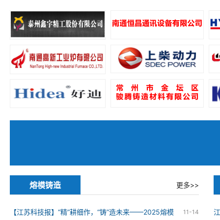
熔模铸造
更多>>
【江苏科技报】“精”耕细作，“铸”造未来——2025熔模
11-14