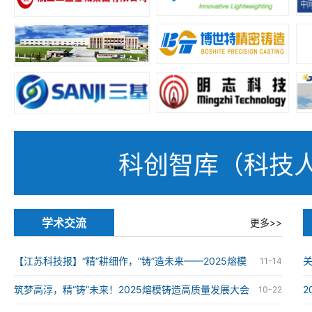
科创智库（科技
学术交流
更多>>
【江苏科技报】“精”耕细作，“铸”造未来——2025熔模
11-14
铸造高质量发展大会在南京举办
筑梦高淳，精“铸”未来！2025熔模铸造高质量发展大会
10-22