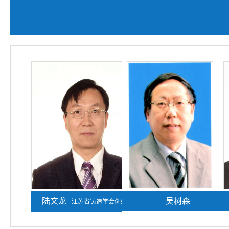
陆文龙
熊守美
吴树森
江苏省铸造学会创始人