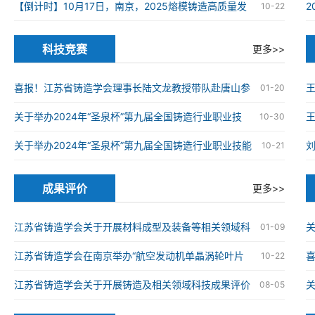
在南京高淳成功举办
【倒计时】10月17日，南京，2025熔模铸造高质量发
10-22
展大会
科技竞赛
更多>>
喜报！江苏省铸造学会理事长陆文龙教授带队赴唐山参
01-20
加第九届全国铸造行业职业技能竞赛并获奖
关于举办2024年“圣泉杯”第九届全国铸造行业职业技
王
10-30
能竞赛的通知
关于举办2024年“圣泉杯”第九届全国铸造行业职业技能
10-21
竞赛的通知
成果评价
更多>>
江苏省铸造学会关于开展材料成型及装备等相关领域科
关
01-09
技成果评价工作的通知
江苏省铸造学会在南京举办“航空发动机单晶涡轮叶片
喜
10-22
仿生结构设计与精准制造技术”科技成果评价会
械
江苏省铸造学会关于开展铸造及相关领域科技成果评价
08-05
工作的通知