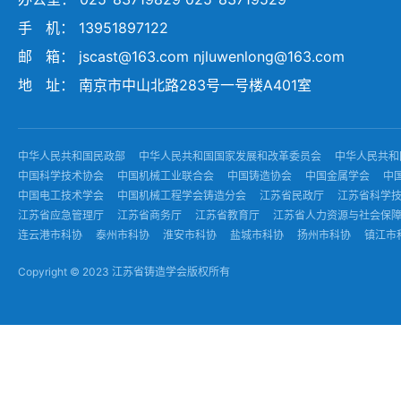
手 机： 13951897122
邮 箱： jscast@163.com njluwenlong@163.com
地 址： 南京市中山北路283号一号楼A401室
中华人民共和国民政部
中华人民共和国国家发展和改革委员会
中华人民共和
中国科学技术协会
中国机械工业联合会
中国铸造协会
中国金属学会
中
中国电工技术学会
中国机械工程学会铸造分会
江苏省民政厅
江苏省科学
江苏省应急管理厅
江苏省商务厅
江苏省教育厅
江苏省人力资源与社会保
连云港市科协
泰州市科协
淮安市科协
盐城市科协
扬州市科协
镇江市
Copyright © 2023 江苏省铸造学会版权所有