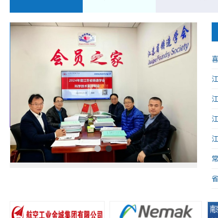
喜
械
1
2