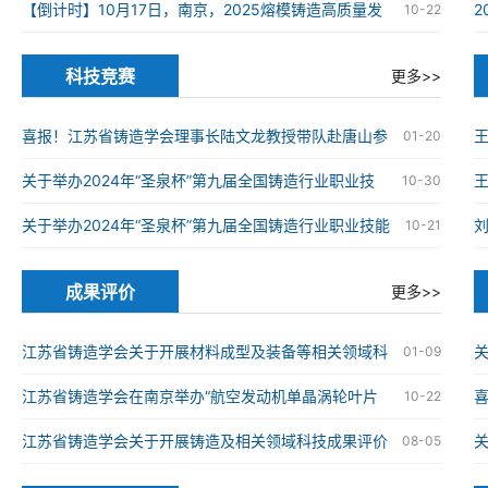
在南京高淳成功举办
【倒计时】10月17日，南京，2025熔模铸造高质量发
10-22
展大会
科技竞赛
更多>>
喜报！江苏省铸造学会理事长陆文龙教授带队赴唐山参
01-20
加第九届全国铸造行业职业技能竞赛并获奖
关于举办2024年“圣泉杯”第九届全国铸造行业职业技
王
10-30
能竞赛的通知
关于举办2024年“圣泉杯”第九届全国铸造行业职业技能
10-21
竞赛的通知
成果评价
更多>>
江苏省铸造学会关于开展材料成型及装备等相关领域科
关
01-09
技成果评价工作的通知
江苏省铸造学会在南京举办“航空发动机单晶涡轮叶片
喜
10-22
仿生结构设计与精准制造技术”科技成果评价会
械
江苏省铸造学会关于开展铸造及相关领域科技成果评价
08-05
工作的通知