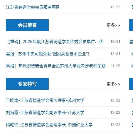
江苏省铸造学会会员服务项目
12-22
会员荣誉
更多>>
【重磅】2025年度江苏省铸造学会优秀会员单位、优
12-31
秀科技工作者、优秀青年科技工作者获奖名单
喜报 | 苏州中央可锻荣获“国家高新技术企业”！
12-31
火
喜报！热烈祝贺我会青年会员苏州大学张孝足老师荣获
11-25
2025年度资源循环利用领域优秀博士学位论文
火
专家特写
更多>>
王晓南-江苏省铸造学会常务理事-苏州大学
12-22
刘海霞-江苏省铸造学会副理事长-江苏大学
12-22
隋艳伟-江苏省铸造学会副理事长-中国矿业大学
12-22