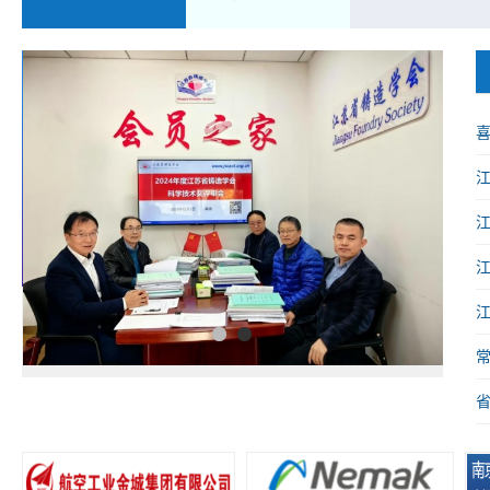
喜
械
1
2