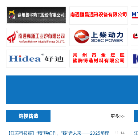
熔模铸造
更多>>
【江苏科技报】“精”耕细作，“铸”造未来——2025熔模
11-14