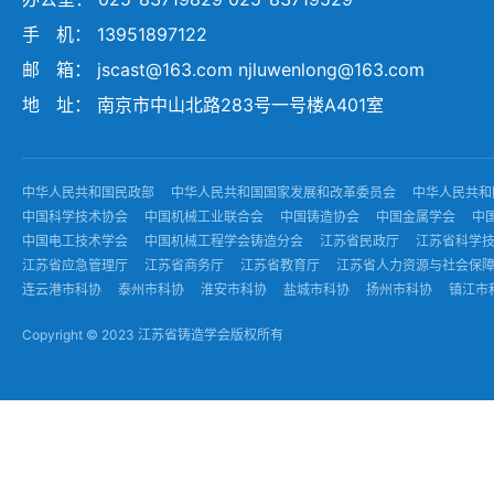
手 机： 13951897122
邮 箱： jscast@163.com njluwenlong@163.com
地 址： 南京市中山北路283号一号楼A401室
中华人民共和国民政部
中华人民共和国国家发展和改革委员会
中华人民共和
中国科学技术协会
中国机械工业联合会
中国铸造协会
中国金属学会
中
中国电工技术学会
中国机械工程学会铸造分会
江苏省民政厅
江苏省科学
江苏省应急管理厅
江苏省商务厅
江苏省教育厅
江苏省人力资源与社会保
连云港市科协
泰州市科协
淮安市科协
盐城市科协
扬州市科协
镇江市
Copyright © 2023 江苏省铸造学会版权所有