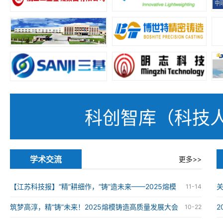
科创智库（科技
学术交流
更多>>
【江苏科技报】“精”耕细作，“铸”造未来——2025熔模
11-14
铸造高质量发展大会在南京举办
筑梦高淳，精“铸”未来！2025熔模铸造高质量发展大会
10-22