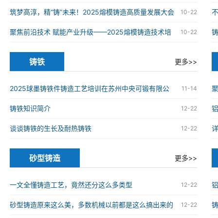
铸造高质量发展大会在南京举办
筑梦高淳，精“铸”未来！2025熔模铸造高质量发展大会
10-22
在南京高淳成功举办
聚焦前沿技术 赋能产业升级——2025熔模铸造技术培
10-22
训班在南京高淳成功举办
铸铁
更多>>
2025球墨铸铁件铸造工艺培训在苏州中央可锻有限公
11-14
司成功举办
铸铁知识简介
12-22
谈谈铸铁的生长及耐热铸铁
12-22
砂型铸造
更多>>
一文全懂铸造工艺，竟然还分这么多类型
12-22
砂型铸造原来这么美，多数机械以前都是这么搞出来的
12-22