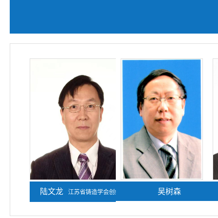
陆文龙
熊守美
吴树森
江苏省铸造学会创始人