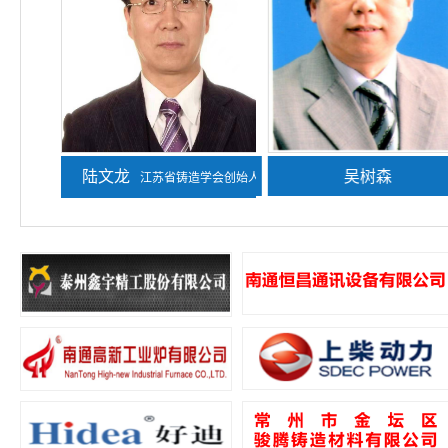
陆文龙
熊守美
吴树森
江苏省铸造学会创始人