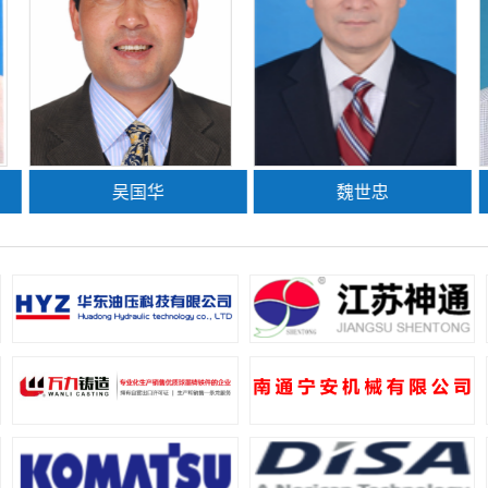
吴国华
魏世忠