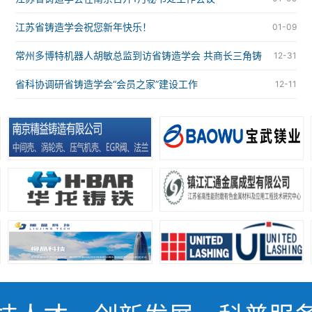
江苏省铸造学会祝您新年快乐！
01-09
常州多博特机器人胡敏总监到访省铸造学会 共商长三角铸
12-31
造智能化合作大计
省科协调研省铸造学会“会员之家”建设工作
12-11