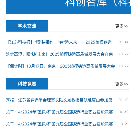
科创智库（科
学术交流
更多>>
【江苏科技报】“精”耕细作，“铸”造未来——2025熔模铸造
11-14
高质量发展大会在南京举办
筑梦高淳，精“铸”未来！2025熔模铸造高质量发展大会在南
10-22
京高淳成功举办
【倒计时】10月17日，南京，2025熔模铸造高质量发展大会
10-22
科技竞赛
更多>>
喜报！江苏省铸造学会理事长陆文龙教授带队赴唐山参加第
01-20
九届全国铸造行业职业技能竞赛并获奖
关于举办2024年“圣泉杯”第九届全国铸造行业职业技能竞赛
10-30
的通知
关于举办2024年“圣泉杯”第九届全国铸造行业职业技能竞赛
10-21