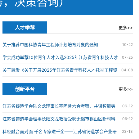
务，决策咨询）
人才举荐
更多>>
关于推荐中国科协青年工程师计划培育对象的通知
10-22
学会成功举荐10位青年人才入选2025年江苏省青年科技人才
07-25
托举工程
关于转发《关于开展2025年江苏省青年科技人才托举工程资
04-08
助对象评选推荐工作的通知》的通知
创新平台
更多>>
江苏省铸造学会陆文龙理事长率团赴六合考察，共谋智能铸
06-12
造科技创新发展新篇章
江苏省铸造学会理事长陆文龙教授受聘无锡市锡山区新材料
06-12
产业链“红链顾问”
科经融合面对面 千名专家进千企——江苏省铸造学会产业研
03-13